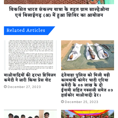
एवं
विकसित भारत संकल्प यात्रा के तहत ग्राम साल्हेओना
बिलाईगढ़
(अ)
एवं बिलाईगढ़ (अ) में हुआ शिविर का आयोजन
में
हुआ
Related Articles
शिविर
का
आयोजन
माओवादियों की दरभा डिविजन
दंतेवाड़ा पुलिस को मिली बड़ी
कमेटी ने जारी किया प्रेस नोट
कामयाबी कांगेर घाटी एरिया
कमेटी के 05 लाख के दो
December 27, 2023
ईनामी सहित नक्सली समेत 03
हार्डकोर माओवादी ढेर।
December 25, 2023