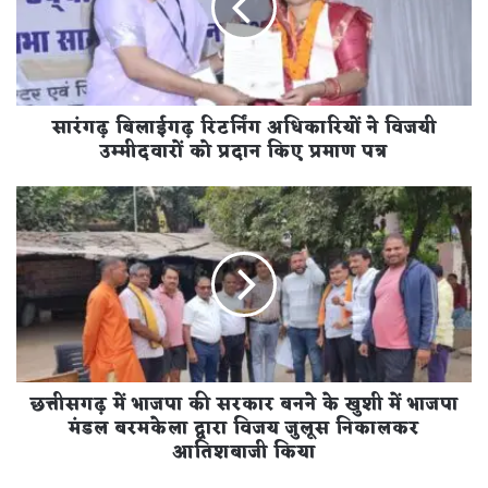
ने
विजयी
उम्मीदवारों
को
प्रदान
सारंगढ़ बिलाईगढ़ रिटर्निंग अधिकारियों ने विजयी
किए
प्रमाण
उम्मीदवारों को प्रदान किए प्रमाण पत्र
पत्र
छत्तीसगढ़
में
भाजपा
की
सरकार
बनने
के
खुशी
में
छत्तीसगढ़ में भाजपा की सरकार बनने के खुशी में भाजपा
भाजपा
मंडल
मंडल बरमकेला द्वारा विजय जुलूस निकालकर
बरमकेला
आतिशबाजी किया
द्वारा