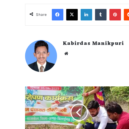
Facebook
X
LinkedIn
Tumblr
Pin
Share
Kabirdas Manikpuri
Website
विश्व
पर्यावरण
दिवस
पर
'एक
पेड़
माँ