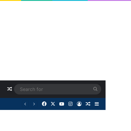
Random Article
Search
for
Facebook
X
YouTube
Instagram
Log In
Random Article
Sidebar
आदिवासी कांग्रेस कमेटी, जिला सारंगढ़-बिलाईगढ़ ने की ब्लॉक अध्यक्षों की नियुक्ति सूची जारी