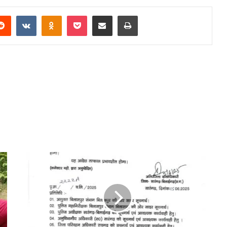
terest
Reddit
VKontakte
Odnoklassniki
Pocket
Share via Email
Print
*सारंगढ़-
बिलाईगढ़
जिले
के
नगरों
में
भारी