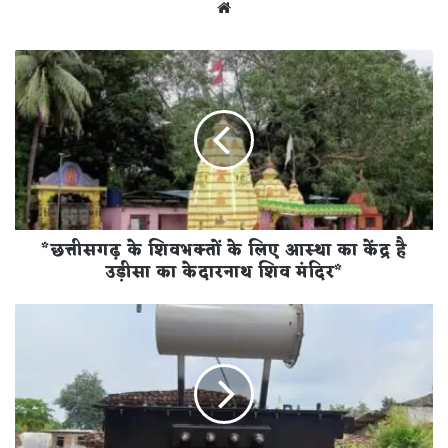
Website
*छत्तीसगढ़
के
शिवभक्तों
के
लिए
आस्था
का
केंद्र
है
*छत्तीसगढ़ के शिवभक्तों के लिए आस्था का केंद्र है
उड़ीसा
का
उड़ीसा का केदारनाथ शिव मंदिर*
केदारनाथ
शिव
गिरहुलपाली
मंदिर*
गांव
में
अंधकार
का
हुआ
अंत: