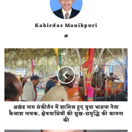
Kabirdas Manikpuri
Website
अखंड
नाम
संकीर्तन
में
शामिल
हुए
युवा
भाजपा
नेता
अखंड नाम संकीर्तन में शामिल हुए युवा भाजपा नेता
कैलाश
नायक,
कैलाश नायक, क्षेत्रवासियों की सुख-समृद्धि की कामना
क्षेत्रवासियों
की
की
सुख-