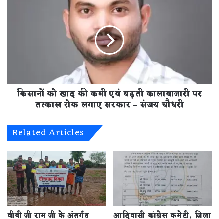
किसानों
समृद्धि
को
की
खाद
कामना
की
की
कमी
एवं
बढ़ती
कालाबाजारी
पर
किसानों को खाद की कमी एवं बढ़ती कालाबाजारी पर
तत्काल
रोक
तत्काल रोक लगाए सरकार – संजय चौधरी
लगाए
सरकार
Related Articles
–
संजय
चौधरी
वीबी जी राम जी के अंतर्गत
आदिवासी कांग्रेस कमेटी, जिला